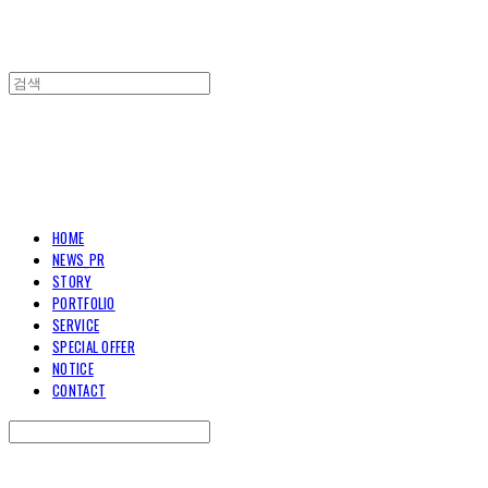
TOARY COMMUNICATION
HOME
NEWS_PR
STORY
PORTFOLIO
SERVICE
SPECIAL OFFER
NOTICE
CONTACT
Search
검색
Log In
로그인