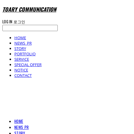
TOARY COMMUNICATION
LOG IN
로그인
HOME
NEWS_PR
STORY
PORTFOLIO
SERVICE
SPECIAL OFFER
NOTICE
CONTACT
TOARY COMMUNICATION
HOME
NEWS_PR
STORY