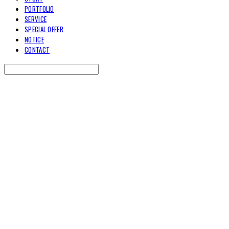
PORTFOLIO
SERVICE
SPECIAL OFFER
NOTICE
CONTACT
Search
검색
Log In
로그인
Cart
장바구니
TOARY COMMUNICATION