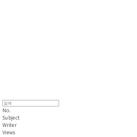
Cart
장바구니
TOARY COMMUNICATION
No.
Subject
Writer
Views